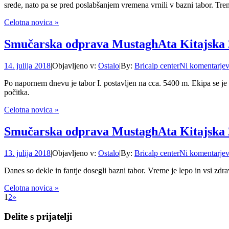
srede, nato pa se pred poslabšanjem vremena vrnili v bazni tabor. Tr
Celotna novica »
Smučarska odprava MustaghAta Kitajska 
14. julija 2018
|
Objavljeno v:
Ostalo
|
By:
Bricalp center
Ni komentarje
Po napornem dnevu je tabor I. postavljen na cca. 5400 m. Ekipa se je v
počitka.
Celotna novica »
Smučarska odprava MustaghAta Kitajska 
13. julija 2018
|
Objavljeno v:
Ostalo
|
By:
Bricalp center
Ni komentarje
Danes so dekle in fantje dosegli bazni tabor. Vreme je lepo in vsi zdrav
Celotna novica »
1
2
»
Delite s prijatelji