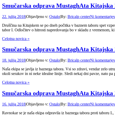
Smučarska odprava MustaghAta Kitajska 
22. julija 2018
|
Objavljeno v:
Ostalo
|
By:
Bricalp center
Ni komentarje
Druščina na Kitajskem se po dneh počitka v baznem taboru spet vzpenja, 
tabor I. Odločitev o hitrosti napredovanja bo v skladu z vremenom, ki 
Celotna novica »
Smučarska odprava MustaghAta Kitajska 
18. julija 2018
|
Objavljeno v:
Ostalo
|
By:
Bricalp center
Ni komentarje
Naša ekipa se javlja iz baznega tabora. Vsi so zdravi, vendar zelo utr
okoli serakov in ni neke idealne linije. Sledi nekaj dni pavze, nato p
Celotna novica »
Smučarska odprava MustaghAta Kitajska 
16. julija 2018
|
Objavljeno v:
Ostalo
|
By:
Bricalp center
Ni komentarje
Ravnokar se je naša ekipa odpravila iz baznega tabora proti taboru I.,