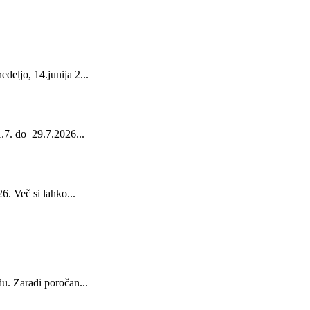
deljo, 14.junija 2...
1.7. do 29.7.2026...
6. Več si lahko...
du. Zaradi poročan...