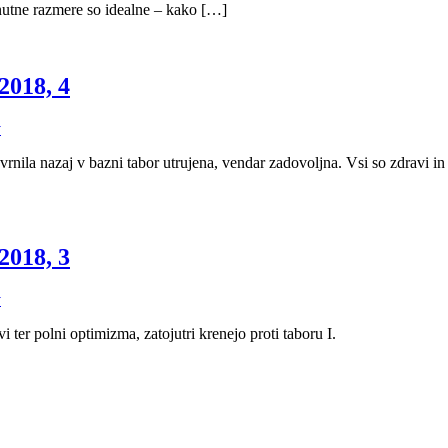
enutne razmere so idealne – kako […]
2018, 4
v
rnila nazaj v bazni tabor utrujena, vendar zadovoljna. Vsi so zdravi in u
2018, 3
v
i ter polni optimizma, zatojutri krenejo proti taboru I.