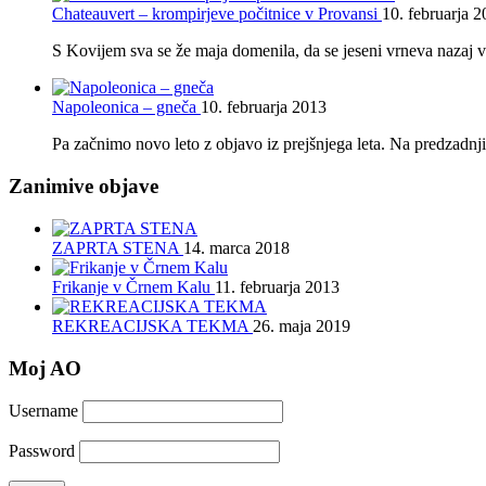
Chateauvert – krompirjeve počitnice v Provansi
10. februarja 
S Kovijem sva se že maja domenila, da se jeseni vrneva nazaj v
Napoleonica – gneča
10. februarja 2013
Pa začnimo novo leto z objavo iz prejšnjega leta. Na predzadnji 
Zanimive objave
ZAPRTA STENA
14. marca 2018
Frikanje v Črnem Kalu
11. februarja 2013
REKREACIJSKA TEKMA
26. maja 2019
Moj AO
Username
Password