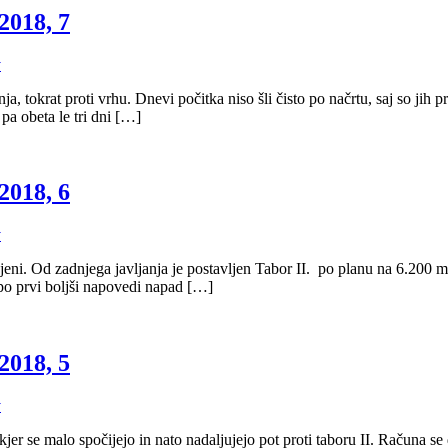
2018, 7
v
tokrat proti vrhu. Dnevi počitka niso šli čisto po načrtu, saj so jih pr
pa obeta le tri dni […]
2018, 6
v
ujeni. Od zadnjega javljanja je postavljen Tabor II. po planu na 6.200 m
a po prvi boljši napovedi napad […]
2018, 5
v
 kjer se malo spočijejo in nato nadaljujejo pot proti taboru II. Računa s