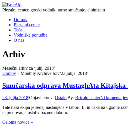
Plezalni center, gorski vodnik, turno smučanje, alpinizem
Domov
Plezalni center
Tečaji
Vodniška ponudba
O nas
Arhiv
Mesečni arhiv za ‘julij, 2018’
Domov
»
Monthly Archive for: '23 julija, 2018'
Smučarska odprava MustaghAta Kitajska 
23. julija 2018
|
Objavljeno v:
Ostalo
|
By:
Bricalp center
Ni komentarje
Tale naša ekipa je sedaj nastanjena v taboru II. in čaka na ugodne raz
napredovanja ostal v baznem taboru.
Celotna novica »