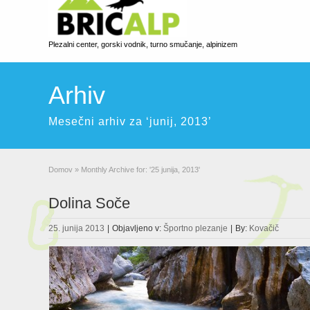
Plezalni center, gorski vodnik, turno smučanje, alpinizem
Arhiv
Mesečni arhiv za ‘junij, 2013’
Domov
»
Monthly Archive for: '25 junija, 2013'
Dolina Soče
25. junija 2013
|
Objavljeno v:
Športno plezanje
|
By:
Kovačič