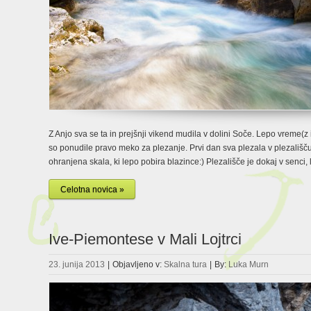
Z Anjo sva se ta in prejšnji vikend mudila v dolini Soče. Lepo vreme(z
so ponudile pravo meko za plezanje. Prvi dan sva plezala v plezališč
ohranjena skala, ki lepo pobira blazince:) Plezališče je dokaj v senci, 
Celotna novica »
Ive-Piemontese v Mali Lojtrci
23. junija 2013
|
Objavljeno v:
Skalna tura
|
By:
Luka Murn