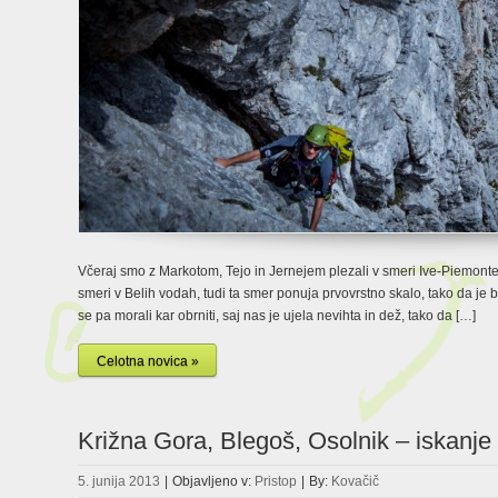
Včeraj smo z Markotom, Tejo in Jernejem plezali v smeri Ive-Piemontese
smeri v Belih vodah, tudi ta smer ponuja prvovrstno skalo, tako da je
se pa morali kar obrniti, saj nas je ujela nevihta in dež, tako da […]
Celotna novica »
Križna Gora, Blegoš, Osolnik – iskanj
5. junija 2013
|
Objavljeno v:
Pristop
|
By:
Kovačič