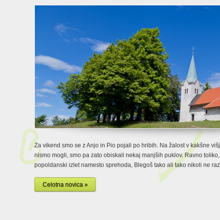
Za vikend smo se z Anjo in Pio pojali po hribih. Na žalost v kakšne v
nismo mogli, smo pa zato obiskali nekaj manjših puklov. Ravno toliko, 
popoldanski izlet namesto sprehoda, Blegoš tako ali tako nikoli ne raz
Celotna novica »