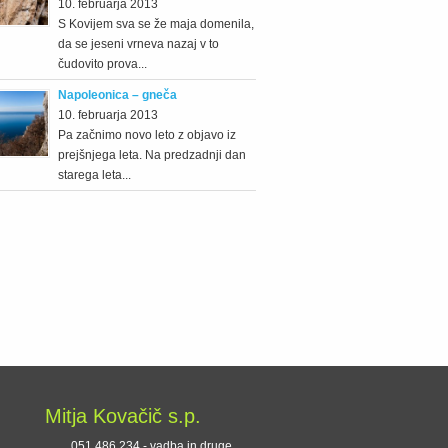
10. februarja 2013
S Kovijem sva se že maja domenila,
da se jeseni vrneva nazaj v to
čudovito prova...
Napoleonica – gneča
10. februarja 2013
Pa začnimo novo leto z objavo iz
prejšnjega leta. Na predzadnji dan
starega leta...
Mitja Kovačič s.p.
051 486 234 - vadba in druge