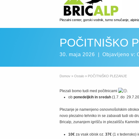
Plezalni center, gorski vodnik, turno smučanje, alpin
POČITNIŠKO 
30. maja 2026
|
Objavljeno v:
Domov
»
Ostalo
»
POČITNIŠKO PLEZANJE
Plezali bomo tudi med počitnicami
.
ob
ponedeljkih in sredah
(1.7. do 29.7.2
Plezanje je namenjeno osnovnošolskim otrokom, k
novo plezalno tehniko in se zabavati tudi ob dr
Bricalp, zunanjem igrišču in plezališču Kamnitn
10€
za vsak obisk oz.
37€
(1 x tedensko) 