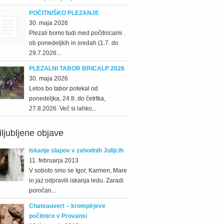
POČITNIŠKO PLEZANJE
30. maja 2026
Plezali bomo tudi med počitnicami .
ob ponedeljkih in sredah (1.7. do
29.7.2026...
PLEZALNI TABOR BRICALP 2026
30. maja 2026
Letos bo tabor potekal od
ponedeljka, 24.8. do četrtka,
27.8.2026. Več si lahko...
iljubljene objave
Iskanje slapov v zahodnih Julijcih
11. februarja 2013
V soboto smo se Igor, Karmen, Mare
in jaz odpravili iskanja ledu. Zaradi
poročan...
Chateauvert – krompirjeve
počitnice v Provansi