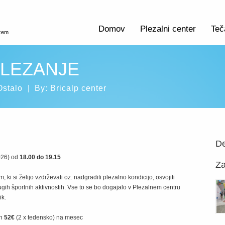
Domov
Plezalni center
Teč
izem
PLEZANJE
Ostalo
|
By:
Bricalp center
De
026) od
18.00 do 19.15
Za
i si želijo vzdrževati oz. nadgraditi plezalno kondicijo, osvojiti
ugih športnih aktivnostih. Vse to se bo dogajalo v Plezalnem centru
ik.
in
52€
(2 x tedensko) na mesec