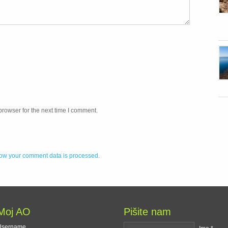
browser for the next time I comment.
ow your comment data is processed.
Moj AO
Pišite nam
Username