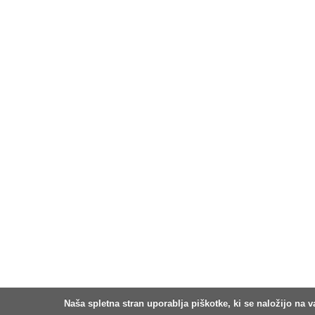
Naša spletna stran uporablja piškotke, ki se naložijo na v