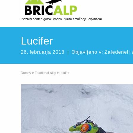
Plezalni center, gorski vodnik, turno smučanje, alpinizem
Lucifer
26. februarja 2013
|
Objavljeno v:
Zaledeneli 
Domov
»
Zaledeneli slap
»
Lucifer