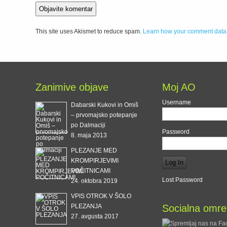
This site uses Akismet to reduce spam.
Learn how your comment data 
Zanimive objave
Moj AO
Username
Dabarski Kukovi in Omiš
– prvomajsko potepanje
po Dalmaciji
Password
8. maja 2013
PLEZANJE MED
KROMPIRJEVIMI
POČITNICAMI
Lost Password
24. oktobra 2019
VPIS OTROK V ŠOLO
PLEZANJA
Socialna omre
27. avgusta 2017