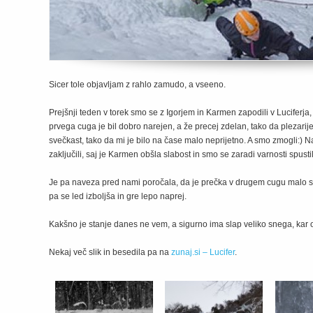
Sicer tole objavljam z rahlo zamudo, a vseeno.
Prejšnji teden v torek smo se z Igorjem in Karmen zapodili v Luciferja,
prvega cuga je bil dobro narejen, a že precej zdelan, tako da plezarije 
svečkast, tako da mi je bilo na čase malo neprijetno. A smo zmogli:) 
zaključili, saj je Karmen obšla slabost in smo se zaradi varnosti spustil
Je pa naveza pred nami poročala, da je prečka v drugem cugu malo sv
pa se led izboljša in gre lepo naprej.
Kakšno je stanje danes ne vem, a sigurno ima slap veliko snega, kar 
Nekaj več slik in besedila pa na
zunaj.si – Lucifer
.